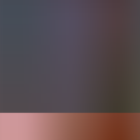
Artículos
Comunidad
Buscar...
⌘
K
ES