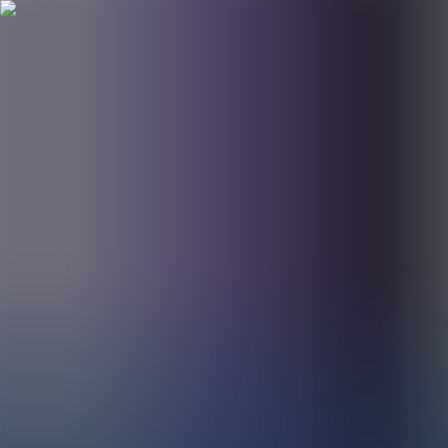
BestDOSGames
Juegos
Categorías