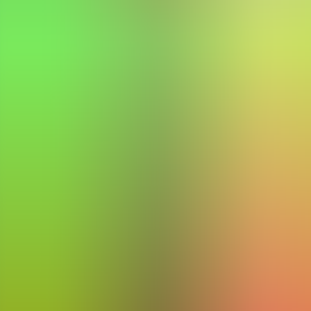
Artículos
Comunidad
Buscar...
⌘
K
ES