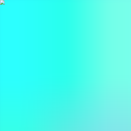
BestDOSGames
Juegos
Categorías