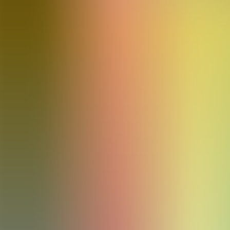
Artículos
Comunidad
Buscar...
⌘
K
ES