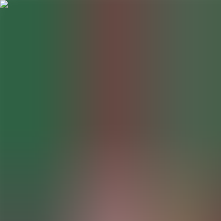
BestDOSGames
Juegos
Categorías