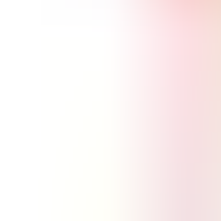
Artículos
Comunidad
Buscar...
⌘
K
ES