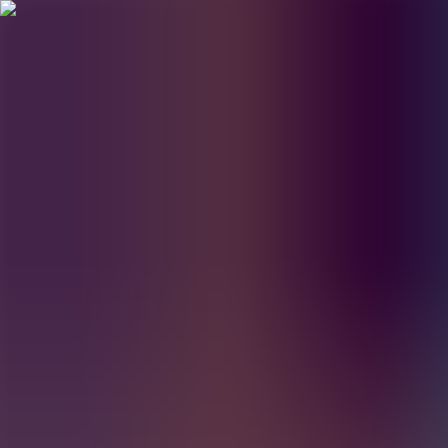
BestDOSGames
Juegos
Categorías