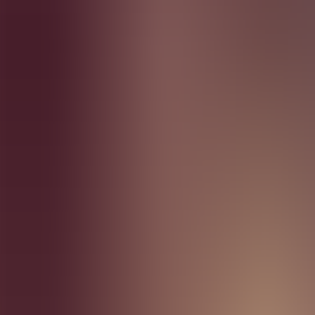
Artículos
Comunidad
Buscar...
⌘
K
ES