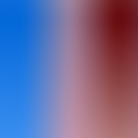
Artículos
Comunidad
Buscar...
⌘
K
ES