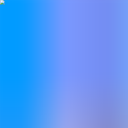
BestDOSGames
Juegos
Categorías