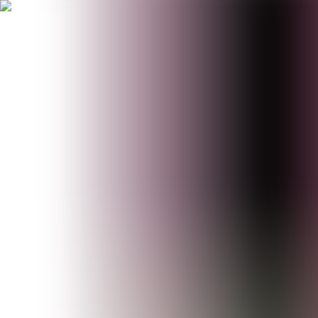
BestDOSGames
Juegos
Categorías