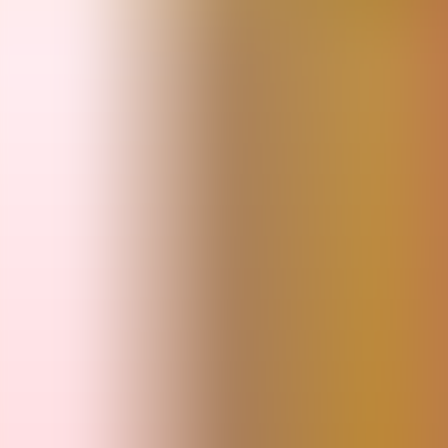
Artículos
Comunidad
Buscar...
⌘
K
ES