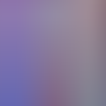
Artículos
Comunidad
Buscar...
⌘
K
ES