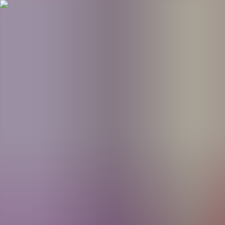
BestDOSGames
Juegos
Categorías