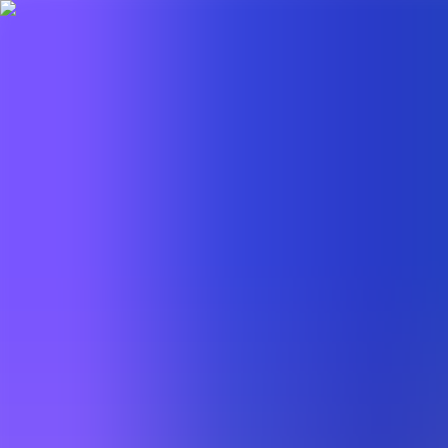
BestDOSGames
Juegos
Categorías