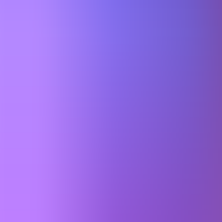
Artículos
Comunidad
Buscar...
⌘
K
ES