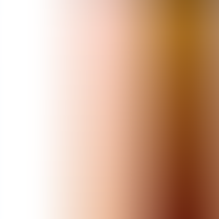
Artículos
Comunidad
Buscar...
⌘
K
ES