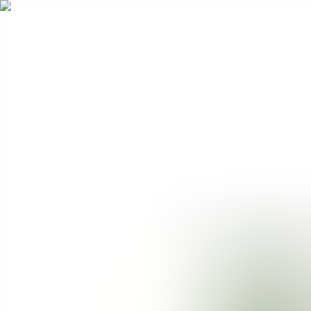
BestDOSGames
Juegos
Categorías