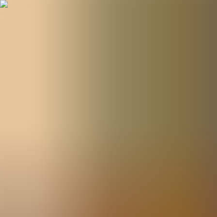
BestDOSGames
Juegos
Categorías