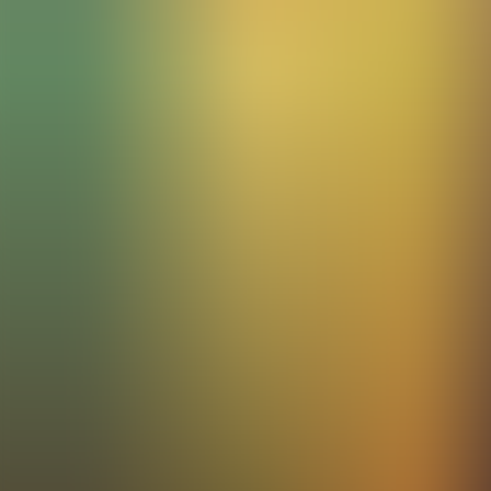
Artículos
Comunidad
Buscar...
⌘
K
ES