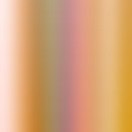
cuidadosamente diseñado para desafiar reflejos y
habilidades de resolución de puzles a la vez. Los fondos
estallan en color, y las transiciones de un entorno a otro
mantienen una sensación de progreso que te impulsa a
seguir explorando. El tono imaginativo del juego es
evidente en cada rincón, invitándote a buscar secretos
desconocidos y a saborear la atmósfera caprichosa a tu
propio ritmo.
En resumen y cómo controlar el juego
En general, Jill of the Jungle sigue siendo una prueba
obligada para los fans del género de plataformas o para
cualquiera que admire los clásicos de los videojuegos. Ha
consolidado su lugar en la historia gracias a la dedicación
de Epic MegaGames
al arte, que combina un brillante
diseño de niveles, una estética lúdica y una música