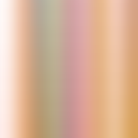
Jugar hoy en día a Jill of the Jungle ofrece una visión vívida
de cómo los juegos de plataformas encontraron su camino
originalmente. Los fans modernos probablemente
reconocerán ecos de los favoritos actuales de
desplazamiento lateral, pero el espíritu pionero de Jill sigue
vigente por sí solo. Su arsenal de movimientos y
habilidades de cambio de forma animan la fórmula
estándar, recordando a los jugadores que la creatividad
siempre ha sido una fuerza motriz en los juegos exitosos.
Navegar por el entorno sigue siendo fluido, incluso
mientras esquivas criaturas peligrosas y descubres zonas
ocultas que recompensan una exploración minuciosa.
Cuando abordas Jill of the Jungle con una perspectiva
fresca, puedes descubrir un rico tapiz de decisiones de
diseño que nunca parecen anticuadas. Cada nivel parece