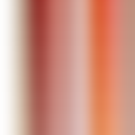
Información del juego
1992
Año de lanzamiento
Epic MegaGames, Inc.
Desarrollador
Epic MegaGames, Inc.
Editorial
Acción
Género
DOS
Plataforma
523 KB
Tamaño del juego
Archivo visual