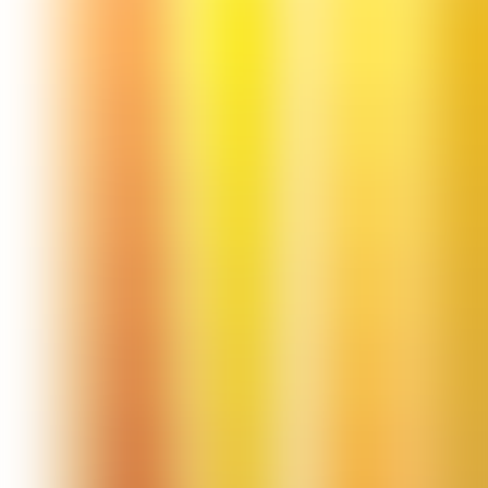
Aventura
Competición
Deportes
Educativo
Estrategia
Estrategia por turnos
Rol (RPG)
Rompecabezas
Simulación