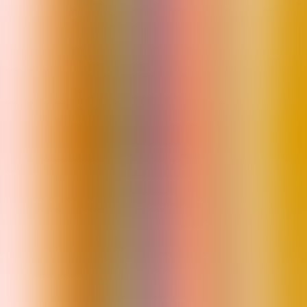
fascinante para crear una experiencia que sigue
destacando frente a muchos contemporáneos. La propia
Jill es un testimonio del espíritu aventurero que atrae a los
jugadores desde el principio y les mantiene explorando
mucho después del desafío final.
Para quienes se preguntan cómo moverse dentro de este
mundo tan colorido, Jill suele responder a simples
indicaciones direccionales. Puedes guiarla a la izquierda o a
la derecha para que corra por terrenos o salte obstáculos,
y un comando de salto la impulsa en el aire para realizar
acrobacias. El ataque de la hoja giratoria enriquece aún
más el combate al permitir que Jill se proteja y ataque a los
enemigos desde la distancia. A medida que avanzas,
también encontrarás oportunidades para transformarte en
diferentes formas, cada una con su propio estilo de