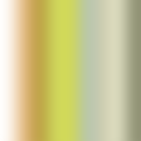
Acción
•
1992
BestDOSGames
Juega a los juegos clásicos de DOS online en tu navegador
en BestDOSGames. Explora clásicos retro de PC por
popularidad, categoría, año de lanzamiento, editorial y
desarrollador.
Todos los títulos de juegos, marcas registradas y
contenido relacionado pertenecen a sus respectivos
propietarios.
Anuncia en este sitio.
© 2023 - 2026 BestDOSGames. Todos los derechos
reservados.
v
a0f2e29
Facebook