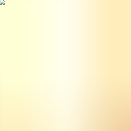
BestDOSGames
Juegos
Categorías