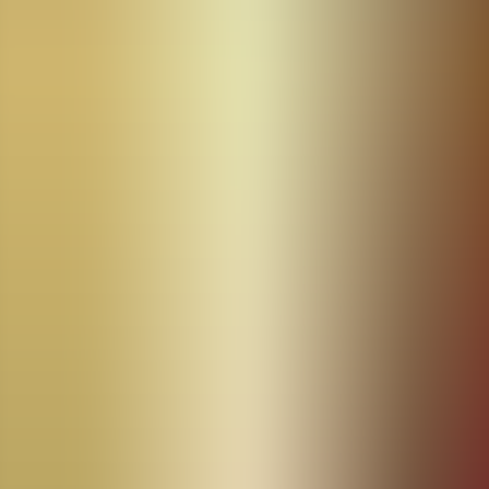
Artículos
Comunidad
Buscar...
⌘
K
ES