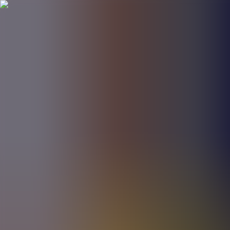
BestDOSGames
Juegos
Categorías