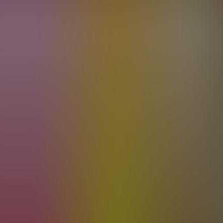
Artículos
Comunidad
Buscar...
⌘
K
ES