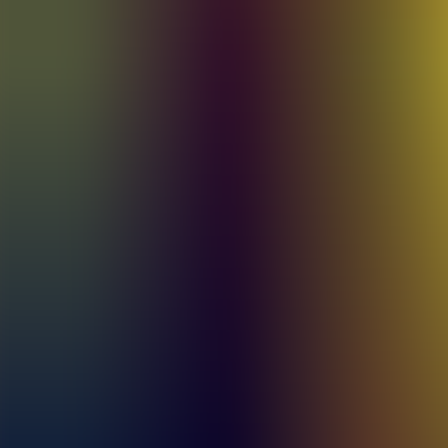
Artículos
Comunidad
Buscar...
⌘
K
ES