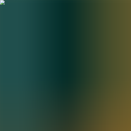
BestDOSGames
Juegos
Categorías