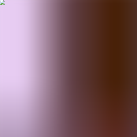
BestDOSGames
Juegos
Categorías