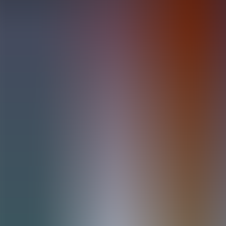
Artículos
Comunidad
Buscar...
⌘
K
ES