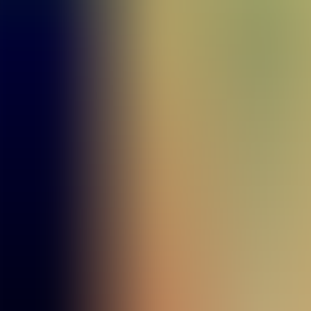
Artículos
Comunidad
Buscar...
⌘
K
ES