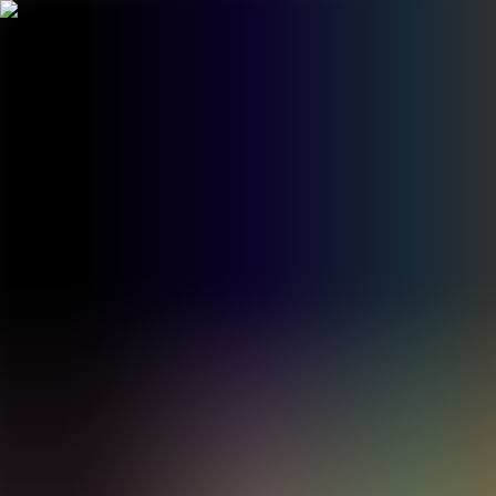
BestDOSGames
Juegos
Categorías