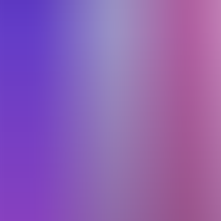
Artículos
Comunidad
Buscar...
⌘
K
ES