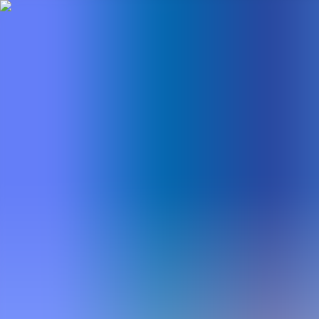
BestDOSGames
Juegos
Categorías