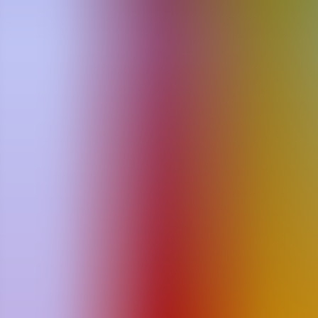
Artículos
Comunidad
Buscar...
⌘
K
ES