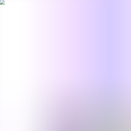
BestDOSGames
Juegos
Categorías