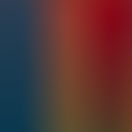
Artículos
Comunidad
Buscar...
⌘
K
ES