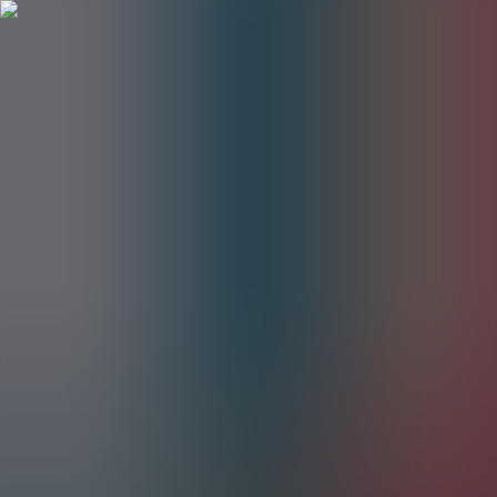
BestDOSGames
Juegos
Categorías