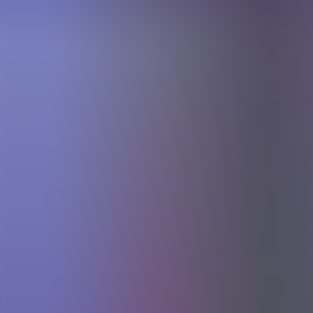
Artículos
Comunidad
Buscar...
⌘
K
ES