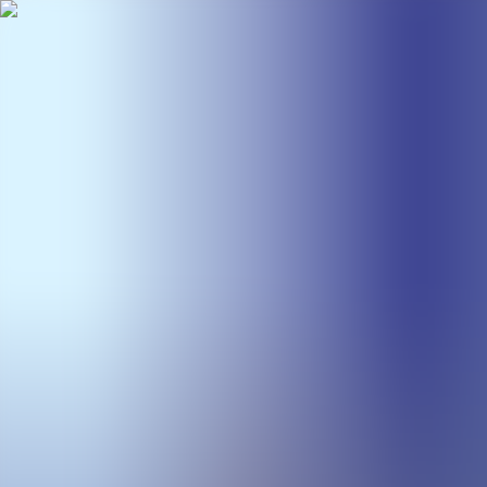
BestDOSGames
Juegos
Categorías