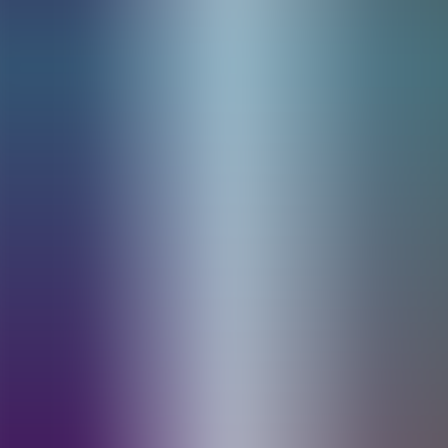
Artículos
Comunidad
Buscar...
⌘
K
ES