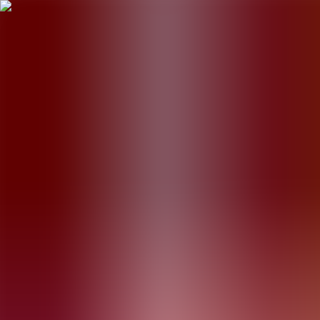
BestDOSGames
Juegos
Categorías