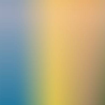
Artículos
Comunidad
Buscar...
⌘
K
ES