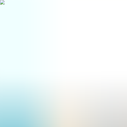
BestDOSGames
Juegos
Categorías