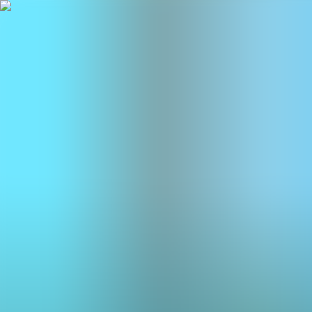
BestDOSGames
Juegos
Categorías