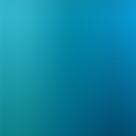
Artículos
Comunidad
Buscar...
⌘
K
ES