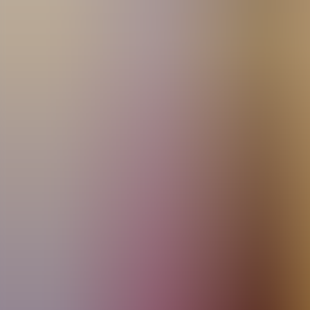
Artículos
Comunidad
Buscar...
⌘
K
ES