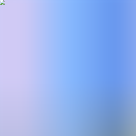
BestDOSGames
Juegos
Categorías