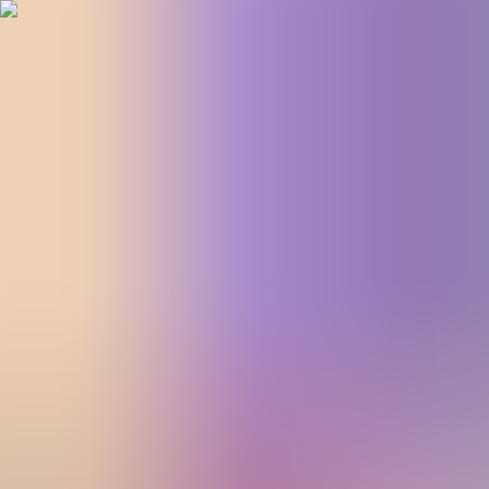
BestDOSGames
Juegos
Categorías