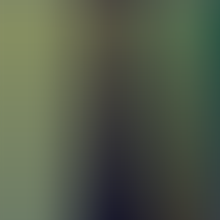
Artículos
Comunidad
Buscar...
⌘
K
ES