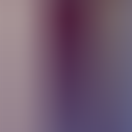
Artículos
Comunidad
Buscar...
⌘
K
ES