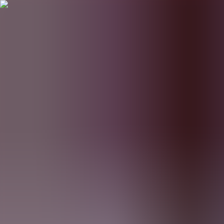
BestDOSGames
Juegos
Categorías